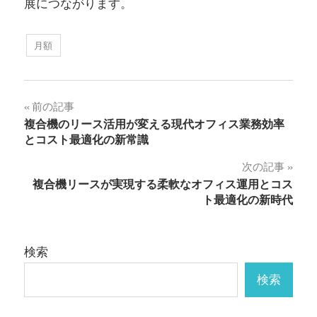
展につながります。
月額
投
前の記事
複合機のリース活用が変える現代オフィス業務効率
稿
とコスト最適化の新常識
ナ
次の記事
複合機リースが実現する柔軟なオフィス運用とコス
ビ
ト最適化の新時代
ゲ
ー
検索
シ
検索
ョ