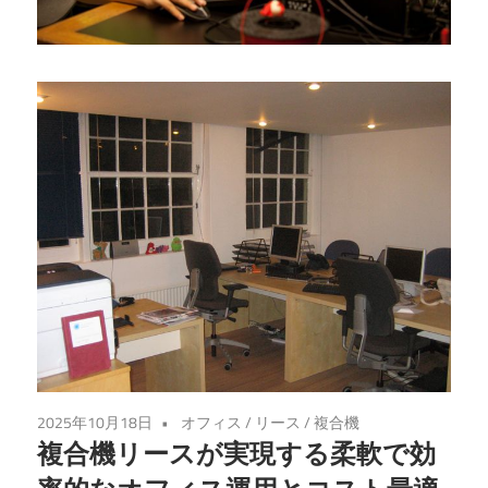
適
な
選
択
肢
を
見
つ
け
る
た
め
の
2025年10月18日
オフィス
/
リース
/
複合機
完
複合機リースが実現する柔軟で効
全