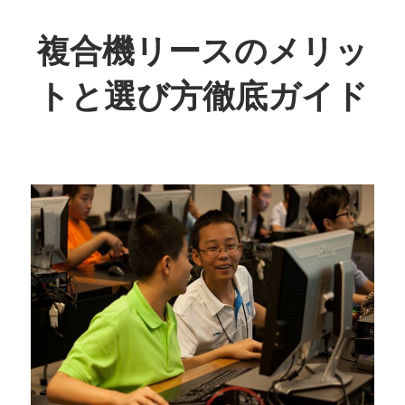
コ
ン
複合機リースのメリッ
テ
トと選び方徹底ガイド
ン
ツ
業
へ
務
ス
効
キ
率
ッ
を
プ
劇
的
に
向
上！
最