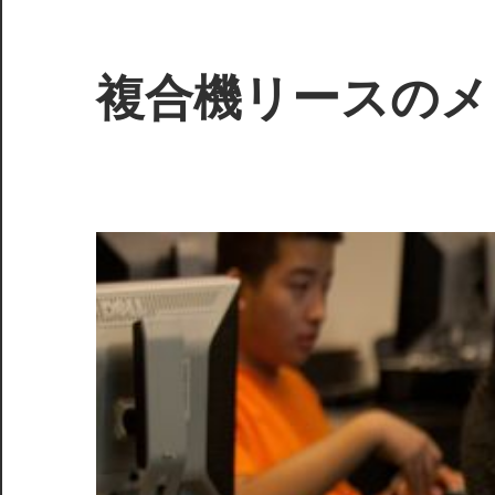
コ
ン
テ
複合機リースのメ
ン
ツ
業
へ
務
ス
効
キ
率
ッ
を
プ
劇
的
に
向
上！
最