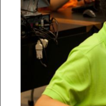
適
な
選
択
肢
を
見
つ
け
る
た
め
の
完
全
ガ