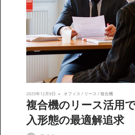
2025年12月9日
オフィス
/
リース
/
複合機
複合機のリース活用
入形態の最適解追求