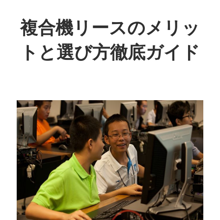
コ
ン
複合機リースのメリッ
テ
トと選び方徹底ガイド
ン
ツ
業
へ
務
ス
効
キ
率
ッ
を
プ
劇
的
に
向
上！
最