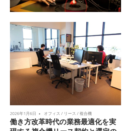
適
な
選
択
肢
を
見
つ
け
る
た
め
の
2026年1月6日
オフィス
/
リース
/
複合機
完
働き方改革時代の業務最適化を実
全