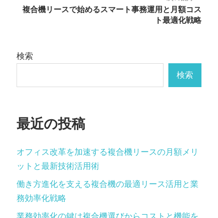
複合機リースで始めるスマート事務運用と月額コス
ビ
ト最適化戦略
ゲ
ー
検索
シ
検索
ョ
ン
最近の投稿
オフィス改革を加速する複合機リースの月額メリ
ットと最新技術活用術
働き方進化を支える複合機の最適リース活用と業
務効率化戦略
業務効率化の鍵は複合機選びからコストと機能を