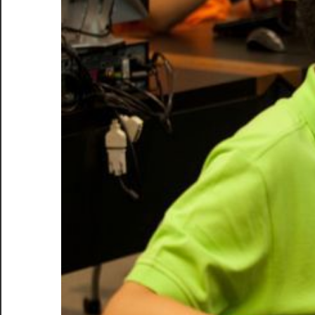
適
な
選
択
肢
を
見
つ
け
る
た
め
の
完
全
ガ