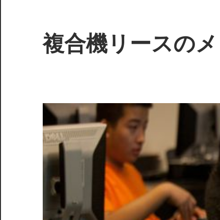
コ
ン
テ
複合機リースのメ
ン
ツ
業
へ
務
ス
効
キ
率
ッ
を
プ
劇
的
に
向
上！
最