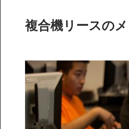
コ
ン
テ
複合機リースのメ
ン
ツ
業
へ
務
ス
効
キ
率
ッ
を
プ
劇
的
に
向
上！
最