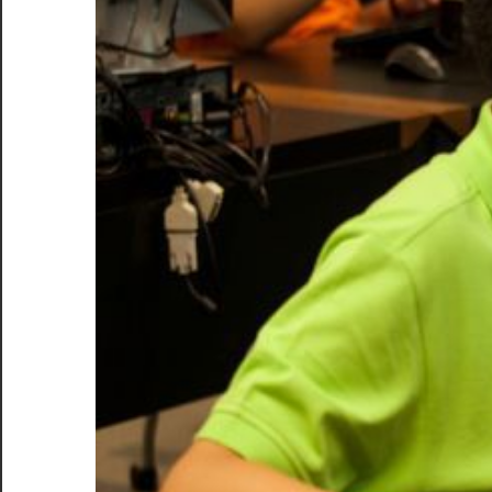
適
な
選
択
肢
を
見
つ
け
る
た
め
の
完
全
ガ