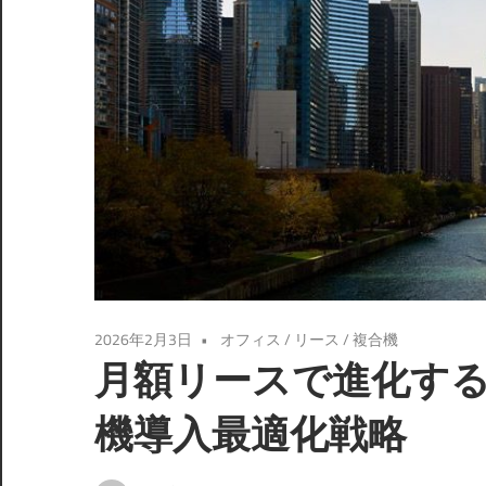
2026年2月3日
オフィス
/
リース
/
複合機
月額リースで進化す
機導入最適化戦略