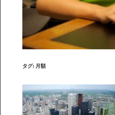
イ
ド。
タグ:
月額