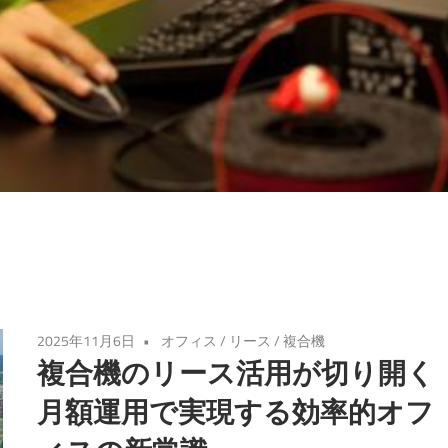
2025年11月6日
オフィス
/
リース
/
複合機
複合機のリース活用が切り開く
月額運用で実現する効率的オフ