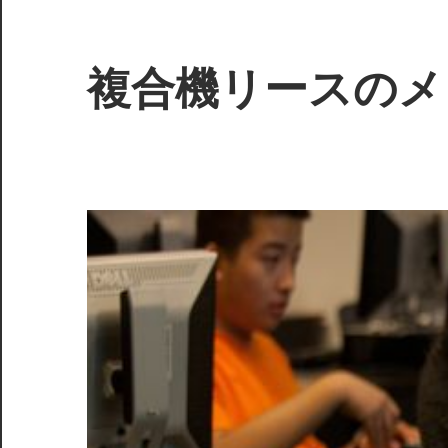
コ
ン
テ
複合機リースのメ
ン
ツ
業
へ
務
ス
効
キ
率
ッ
を
プ
劇
的
に
向
上！
最