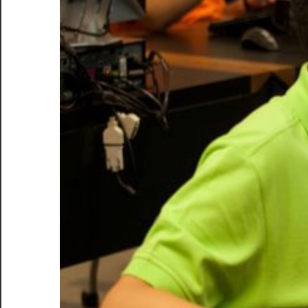
適
な
選
択
肢
を
見
つ
け
る
た
め
の
完
全
ガ